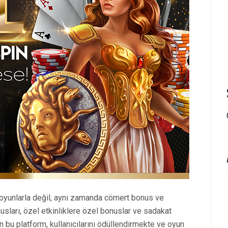
 oyunlarla değil, aynı zamanda cömert bonus ve
usları, özel etkinliklere özel bonuslar ve sadakat
n bu platform, kullanıcılarını ödüllendirmekte ve oyun