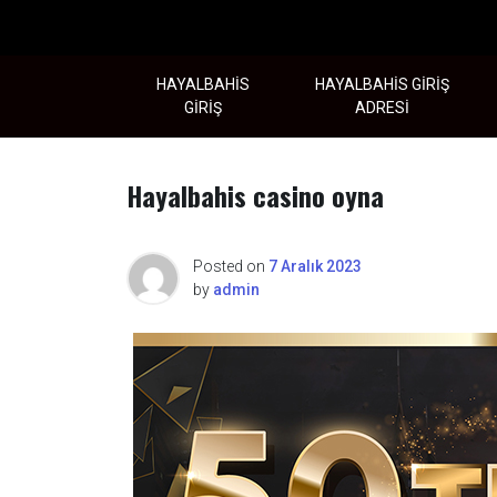
Skip
to
content
HAYALBAHIS
HAYALBAHIS GIRIŞ
GIRIŞ
ADRESI
Hayalbahis casino oyna
Posted on
7 Aralık 2023
by
admin