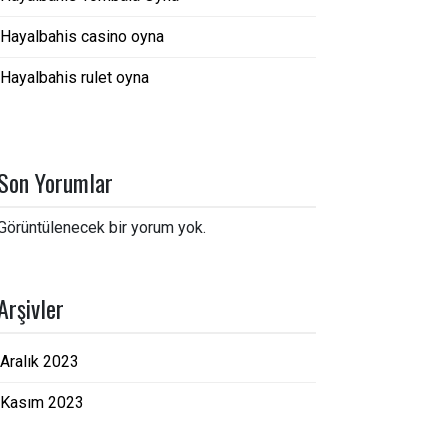
Hayalbahis casino oyna
Hayalbahis rulet oyna
Son Yorumlar
Görüntülenecek bir yorum yok.
Arşivler
Aralık 2023
Kasım 2023