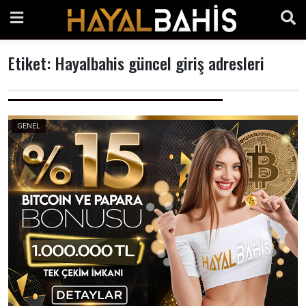
Skip
to
content
Etiket:
Hayalbahis güncel giriş adresleri
GENEL