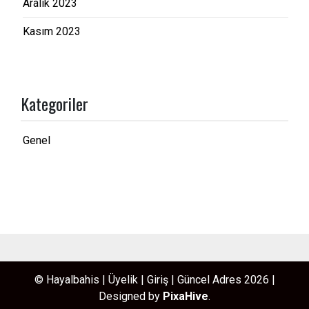
Aralık 2023
Kasım 2023
Kategoriler
Genel
© Hayalbahis | Üyelik | Giriş | Güncel Adres 2026
|
Designed by
PixaHive
.