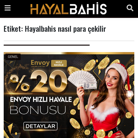
Skip
to
content
Etiket:
Hayalbahis nasıl para çekilir
GENEL