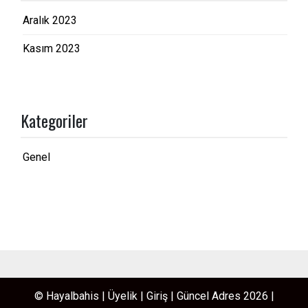
Aralık 2023
Kasım 2023
Kategoriler
Genel
© Hayalbahis | Üyelik | Giriş | Güncel Adres 2026
|