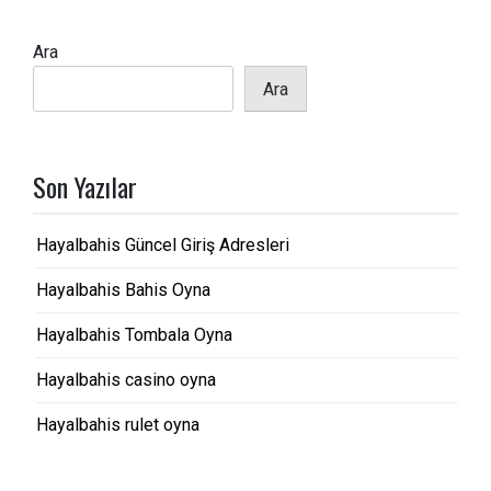
Ara
Ara
Son Yazılar
Hayalbahis Güncel Giriş Adresleri
Hayalbahis Bahis Oyna
Hayalbahis Tombala Oyna
Hayalbahis casino oyna
Hayalbahis rulet oyna