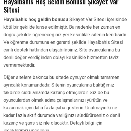
Hayalbahis Hoş Geldin Bonusu Şikayet Var
Sitesi
Hayalbahis
hoş geldin bonusu
Şikayet Var Sitesi içerisinde
kötü bir şekilde lanse edilmiştir. Bu nedenle her zaman en
doğru şekilde öğreneceğiniz yer kesinlikle sitenin kendisidir.
Ve öğrenme durumuna en garanti şekilde Hayalbahis Sitesi
canlı destek hattından ulaşabilirsiniz. Site oyuncularına bu
denli değer verdiğinden dolayı kesinlikle hizmetten taviz
vermemektedir.
Diğer sitelere bakınca bu sitede oynuyor olmak tamamen
ayrıcalık konumundadır. Sitenin oyuncularına baktığımız
takdirde ciddi anlamda kazanç etmişlerdir. Siz de bu
oyunculardan olmak adına çalışmalarınızı yürütün ve
kazanmak için daha fazla çaba gösterin. Unutmayın ki ne
kadar fazla aktif durumda varlığınızı sürdürürseniz o denli
kazanç ve şans sizinle olacaktır. Detaylı bilgi için
içeriklerimizi inceleyin.