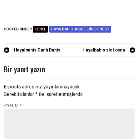
POSTED UNDER
GENEL
HAYALBAHIS HOŞGELDIN BONUSU
Yazı
Hayalbahis Canlı Bahis
Hayalbahis slot oyna
gezinmesi
Bir yanıt yazın
E-posta adresiniz yayınlanmayacak.
Gerekli alanlar
*
ile işaretlenmişlerdir
YORUM
*