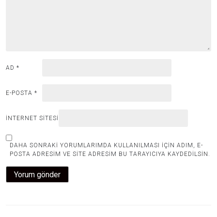
AD
*
E-POSTA
*
İNTERNET SITESI
DAHA SONRAKI YORUMLARIMDA KULLANILMASI IÇIN ADIM, E-
POSTA ADRESIM VE SITE ADRESIM BU TARAYICIYA KAYDEDILSIN.