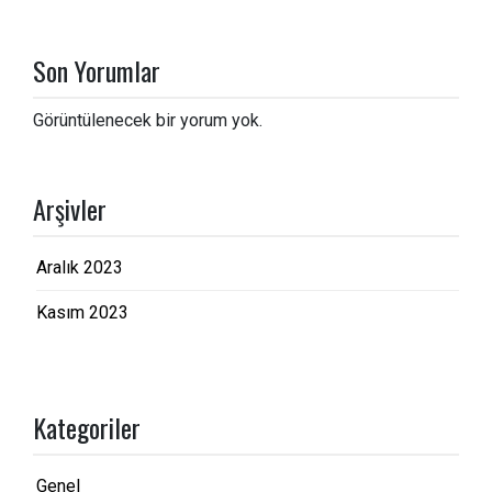
Son Yorumlar
Görüntülenecek bir yorum yok.
Arşivler
Aralık 2023
Kasım 2023
Kategoriler
Genel