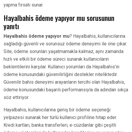
yapma fırsatı sunar.
Hayalbahis ödeme yapıyor mu sorusunun
yanıtı
Hayalbahis ödeme yapıyor mu
? Hayalbahis, kullanıcılarına
sağladığı güvenli ve sorunsuz ödeme deneyimi ile öne çıkar.
Site, ödeme sorunları yaşatmamakla kalmaz, aynı zamanda
hızlı ve etkili bir ödeme süreci sunarak kullanıcıların
beklentilerini karşılar. Kullanıcı yorumları da Hayalbahis’in
ödeme konusundaki güvenilirliğini destekler niteliktedir.
Güvenilir bahis deneyimi arayanların tercihi olan Hayalbahis,
ödeme konusundaki başarılı performansıyla da adından sıkça
söz ettiriyor.
Hayalbahis, kullanıcılarına geniş bir ödeme seçeneği
yelpazesi sunarak her türlü kullanıcı profiline hitap eder.
Kredi kartları, banka transferleri, e-cüzdanlar gibi çeşitli