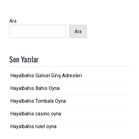
Ara
Ara
Son Yazılar
Hayalbahis Güncel Giriş Adresleri
Hayalbahis Bahis Oyna
Hayalbahis Tombala Oyna
Hayalbahis casino oyna
Hayalbahis rulet oyna