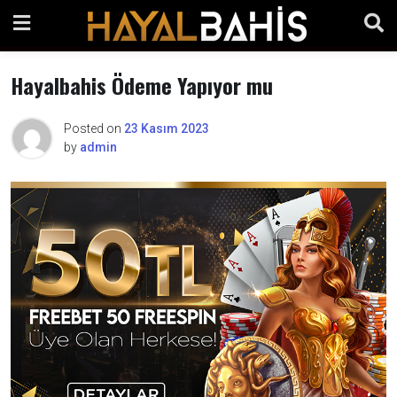
Skip
to
content
Hayalbahis Ödeme Yapıyor mu
Posted on
23 Kasım 2023
by
admin