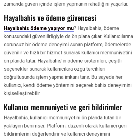
zamanda güven içinde işlem yapmanın rahatlığını yaşarlar.
Hayalbahis ve ödeme güvencesi
Hayalbahis ödeme yapıyor mu
? Hayalbahis, ödeme
konusundaki güvenilirliğiyle de ön plana çıkar. Kullanıcılarına
sorunsuz bir ödeme deneyimi sunan platform, ödemelerde
güvenilir ve hızlı bir hizmet sunarak kullanıcı memnuniyetini
ön planda tutar. Hayalbahis’in ödeme sistemleri, çeşitli
seçenekler sunarak kullanıcılara özgü tercihleri
doğrultusunda işlem yapma imkanı tanır. Bu sayede her
kullanıcı, kendi ödeme yöntemini seçerek bahis deneyimini
kişiselleştirebilir.
Kullanıcı memnuniyeti ve geri bildirimler
Hayalbahis, kullanıcı memnuniyetini ön planda tutan bir
yaklaşım benimser. Platform, düzenli olarak kullanıcı geri
bildirimlerini değerlendirir ve kullanıcı deneyimini